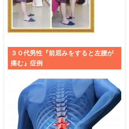
３０代男性『前屈みをすると左腰が
痛む』症例