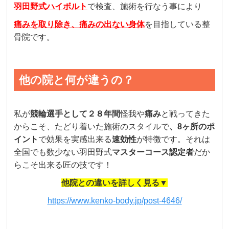
羽田野式ハイボルト
で検査、施術を行なう事により
痛みを取り除き、痛みの出ない身体
を目指している整
骨院です。
他の院と何が違うの？
私が
競輪選手として２８年間
怪我や
痛み
と戦ってきた
からこそ、たどり着いた施術のスタイルで
、8ヶ所のポ
イント
で効果を実感出来る
速効性
が特徴です。それは
全国でも数少ない羽田野式
マスターコース認定者
だか
らこそ出来る匠の技です！
他院との違いを詳しく見る▼
https://www.kenko-body.jp/post-4646/