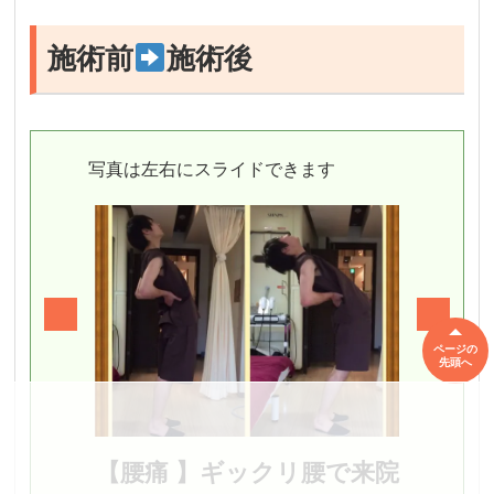
施術前
施術後
写真は左右にスライドできます
ページの
先頭へ
【腰痛 】ギックリ腰で来院