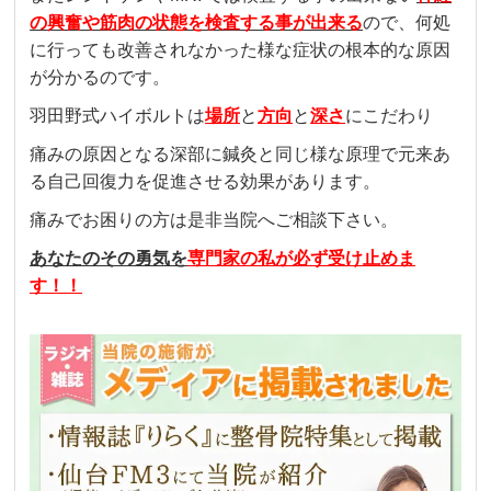
の興奮や筋肉の状態を検査する事が出来る
ので、何処
に行っても改善されなかった様な症状の根本的な原因
が分かるのです。
羽田野式ハイボルトは
場所
と
方向
と
深さ
にこだわり
痛みの原因となる深部に鍼灸と同じ様な原理で元来あ
る自己回復力を促進させる効果があります。
痛みでお困りの方は是非当院へご相談下さい。
あなたのその勇気を
専門家の私が必ず受け止めま
す！！