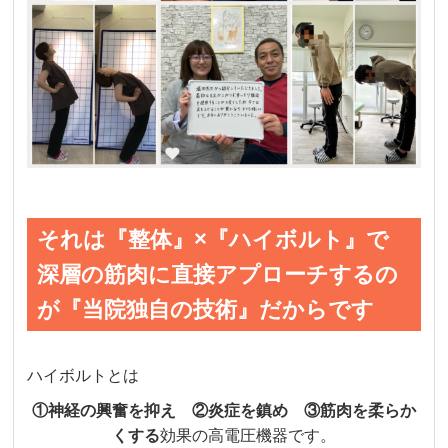
それは『整体』×『ハイボルト』で
深層の筋肉に直接アプローチするの
が『当院独自の技術』だからです
ハイボルトとは
①神経の興奮を抑え ②炎症を鎮め ③筋肉を柔らか
くする
効果の高電圧機器です。