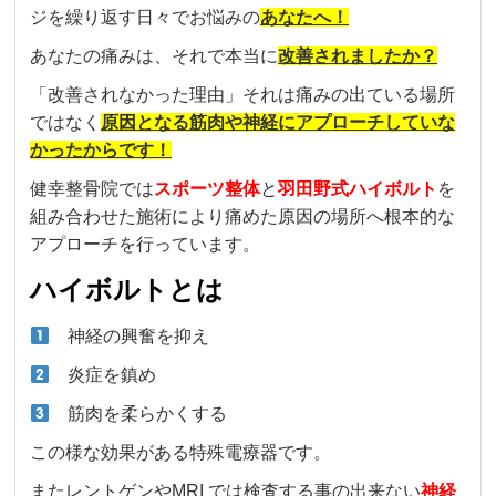
ジを繰り返す日々でお悩みの
あなたへ！
あなたの痛みは、それで本当に
改善されましたか？
「改善されなかった理由」それは痛みの出ている場所
ではなく
原因となる筋肉や神経にアプローチしていな
かったからです！
健幸整骨院では
スポーツ整体
と
羽田野式ハイボルト
を
組み合わせた施術により痛めた原因の場所へ根本的な
アプローチを行っています。
ハイボルトとは
神経の興奮を抑え
炎症を鎮め
筋肉を柔らかくする
この様な効果がある特殊電療器です。
またレントゲンやMRI では検査する事の出来ない
神経