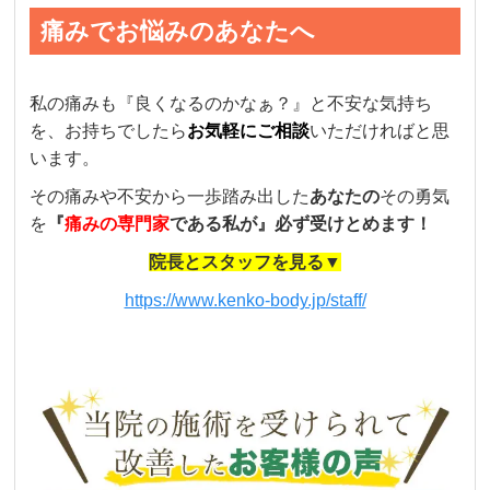
痛みでお悩みのあなたへ
私の痛みも『良くなるのかなぁ？』と不安な気持ち
を、お持ちでしたら
お気軽にご相談
いただければと思
います。
その痛みや不安から一歩踏み出した
あなたの
その勇気
を
『
痛みの専門家
である私が』必ず受けとめます！
院長とスタッフを見る▼
https://www.kenko-body.jp/staff/