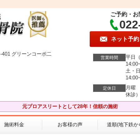
ご予約・お
022
ネット予約
-401 グリーンコーポ二
平日（火
営業時間
14:00
土・日・
14:00
月曜
定休日
休診
元プロアスリートとして28年！信頼の施術
施術料金
お客様の声
道順(地下鉄か