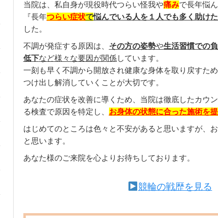
当院は、私自身が現役時代つらい怪我や
痛み
で長年悩ん
『長年
つらい症状
で
悩んでいる人を１人でも多く助けた
した。
不調が発症する原因は、
その方の姿勢
や
生活習慣での負
低下
など様々な要因が関係
しています。
一刻も早く不調から開放され健康な身体を取り戻すため
つけ出し解消していくことが大切です。
あなたの症状を改善に導くため、当院は徹底したカウン
る検査で原因を特定し、
お身体の状態に合った施術を提
はじめてのところは色々と不安があると思いますが、お
と思います。
あなた様のご来院を心よりお待ちしております。
競輪の戦歴を見る