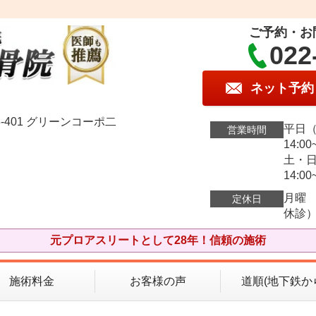
ご予約・お
022
ネット予約
-401 グリーンコーポ二
平日（火
営業時間
14:00
土・日・
14:00
月曜
定休日
休診
元プロアスリートとして28年！信頼の施術
施術料金
お客様の声
道順(地下鉄か